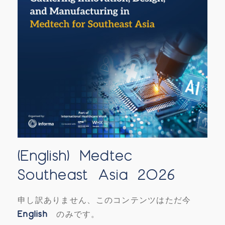
(English) Medtec
Southeast Asia 2026
申し訳ありません、このコンテンツはただ今
English
のみです。