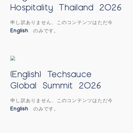
Hospitality Thailand 2026
申し訳ありません、このコンテンツはただ今
English
のみです。
(English) Techsauce
Global Summit 2026
申し訳ありません、このコンテンツはただ今
English
のみです。