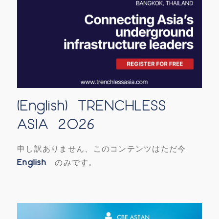
(English) TRENCHLESS
ASIA 2026
申し訳ありません、このコンテンツはただ今
English
のみです。