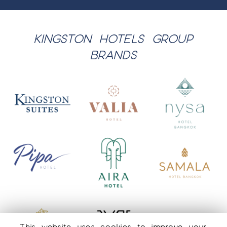
KINGSTON HOTELS GROUP
BRANDS
This website uses cookies to improve your