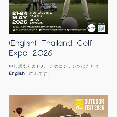
(English) Thailand Golf
Expo 2026
申し訳ありません、このコンテンツはただ今
English
のみです。