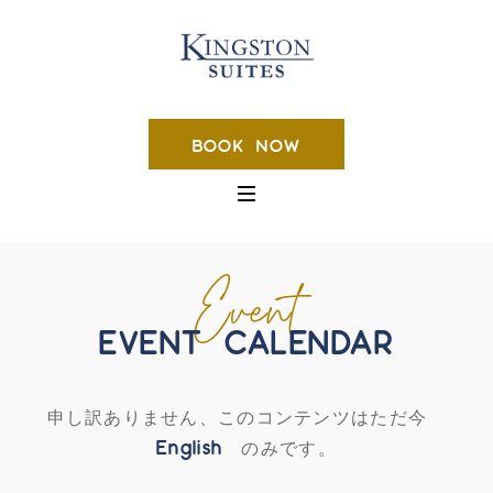
BOOK NOW
Event
EVENT CALENDAR
申し訳ありません、このコンテンツはただ今
English
のみです。