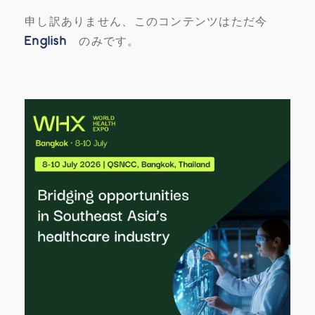
申し訳ありません、このコンテンツはただ今
English
のみです。