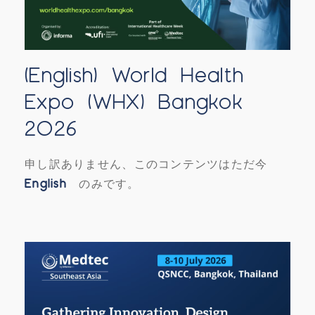
(English) World Health
Expo (WHX) Bangkok
2026
申し訳ありません、このコンテンツはただ今
English
のみです。